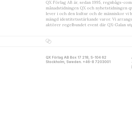
QX Förlag AB är, sedan 1995, regnbågs-co
månadstidningen QX och nyhetstidningen qx
lever i och den kultur och de människor vi 
mängd identitetsstärkande varor. Vi arrang
aktörer regelbundet event där QX-Galan ut
QX Förlag AB Box 17 218, S-104 62
Stockholm, Sweden. +46-8 7203001