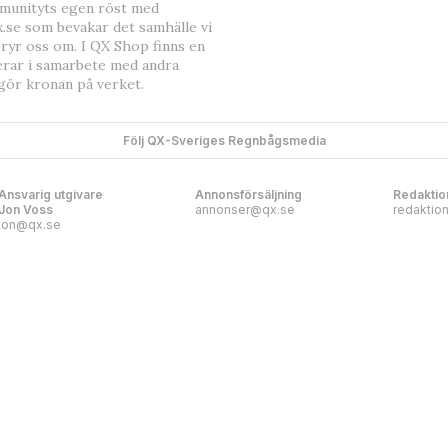
mmunityts egen röst med
.se som bevakar det samhälle vi
bryr oss om. I QX Shop finns en
erar i samarbete med andra
gör kronan på verket.
Följ QX-Sveriges Regnbågsmedia
Ansvarig utgivare
Annonsförsäljning
Redaktio
Jon Voss
annonser@qx.se
redaktio
jon@qx.se