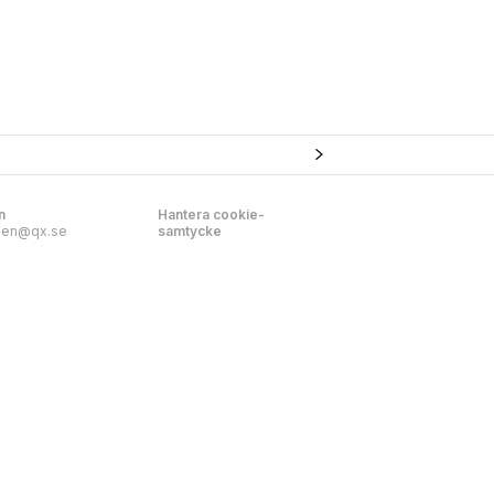
n
Hantera cookie-
nen@qx.se
samtycke