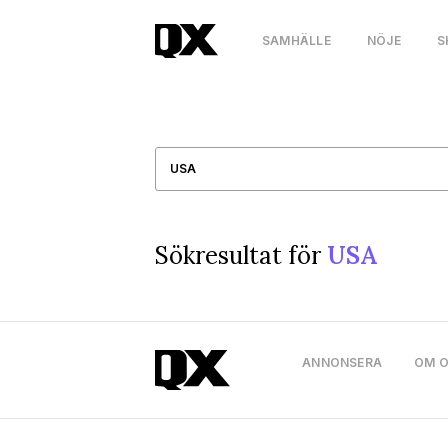
SAMHÄLLE
NÖJE
S
Sökresultat för
USA
ANNONSERA
OM 