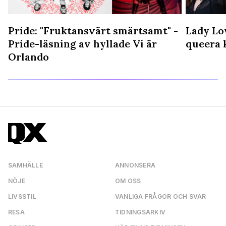
Pride: "Fruktansvärt smärtsamt" -
Lady Lo
Pride-läsning av hyllade Vi är
queera 
Orlando
SAMHÄLLE
ANNONSERA
NÖJE
OM OSS
LIVSSTIL
VANLIGA FRÅGOR OCH SVAR
RESA
TIDNINGSARKIV