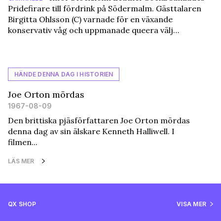
Pridefirare till fördrink på Södermalm. Gästtalaren
Birgitta Ohlsson (C) varnade för en växande
konservativ våg och uppmanade queera välj…
HÄNDE DENNA DAG I HISTORIEN
Joe Orton mördas
1967-08-09
Den brittiska pjäsförfattaren Joe Orton mördas
denna dag av sin älskare Kenneth Halliwell. I
filmen...
LÄS MER
QX SHOP
VISA MER