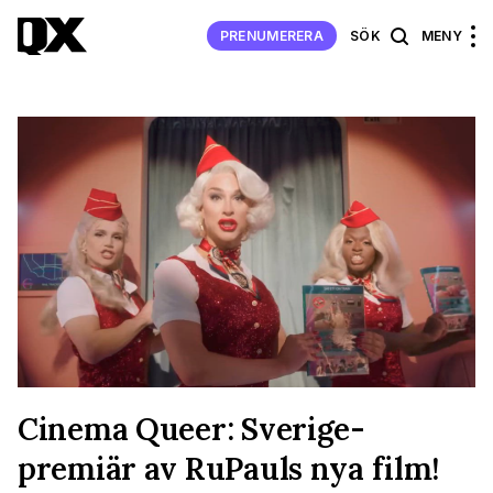
PRENUMERERA
SÖK
MENY
Cinema Queer: Sverige-
premiär av RuPauls nya film!