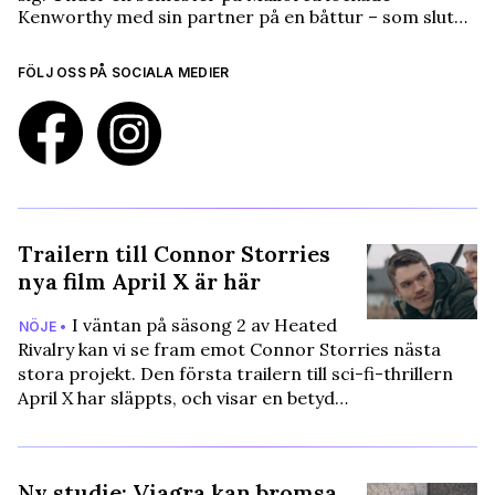
Kenworthy med sin partner på en båttur – som slut…
FÖLJ OSS PÅ SOCIALA MEDIER
Trailern till Connor Storries
nya film April X är här
I väntan på säsong 2 av Heated
NÖJE •
Rivalry kan vi se fram emot Connor Storries nästa
stora projekt. Den första trailern till sci-fi-thrillern
April X har släppts, och visar en betyd…
Ny studie: Viagra kan bromsa