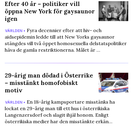
Efter 40 år – politiker vill
öppna New York för gaysaunor
igen
Fyra decennier efter att hiv- och
VÄRLDEN •
aidsepidemin ledde till att New Yorks gaysaunor
stängdes vill två öppet homosexuella delstatspolitiker
häva de gamla restriktionerna. Målet är …
29-årig man dödad i Österrike
– misstänkt homofobiskt
motiv
En 18-årig kampsportare misstänks ha
VÄRLDEN •
lockat en 29-årig man till ett hus i österrikiska
Langenzersdorf och slagit ihjäl honom. Enligt
österrikiska medier har den misstänkte erkän…