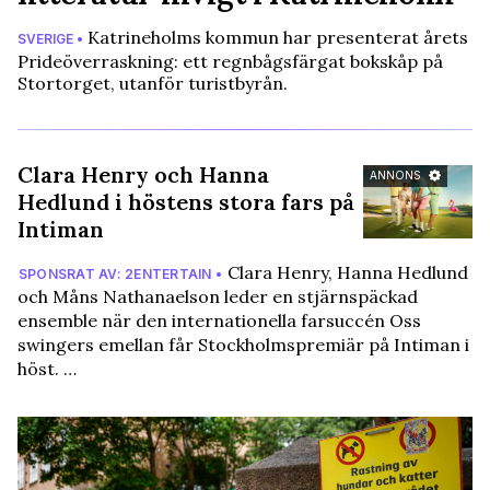
Katrineholms kommun har presenterat årets
SVERIGE •
Prideöverraskning: ett regnbågsfärgat bokskåp på
Stortorget, utanför turistbyrån.
Clara Henry och Hanna
ANNONS
Hedlund i höstens stora fars på
Intiman
Clara Henry, Hanna Hedlund
SPONSRAT AV: 2ENTERTAIN •
och Måns Nathanaelson leder en stjärnspäckad
ensemble när den internationella farsuccén Oss
swingers emellan får Stockholmspremiär på Intiman i
höst. …