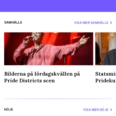
SAMHÄLLE
VISA MER SAMHÄLLE
Bilderna på lördagskvällen på
Statsmin
Pride Districts scen
Prideku
NÖJE
VISA MER NÖJE