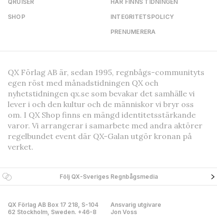
QRUISER
HÄR FINNS TIDNINGEN
SHOP
INTEGRITETSPOLICY
PRENUMERERA
QX Förlag AB är, sedan 1995, regnbågs-communityts
egen röst med månadstidningen QX och
nyhetstidningen qx.se som bevakar det samhälle vi
lever i och den kultur och de människor vi bryr oss
om. I QX Shop finns en mängd identitetsstärkande
varor. Vi arrangerar i samarbete med andra aktörer
regelbundet event där QX-Galan utgör kronan på
verket.
Följ QX-Sveriges Regnbågsmedia
QX Förlag AB Box 17 218, S-104
Ansvarig utgivare
62 Stockholm, Sweden. +46-8
Jon Voss