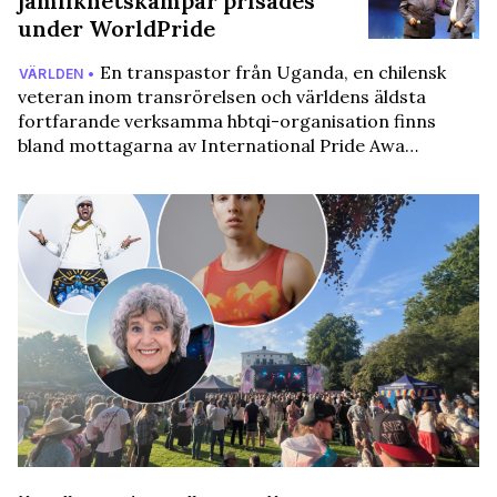
jämlikhetskämpar prisades
under WorldPride
En transpastor från Uganda, en chilensk
VÄRLDEN •
veteran inom transrörelsen och världens äldsta
fortfarande verksamma hbtqi-organisation finns
bland mottagarna av International Pride Awa…