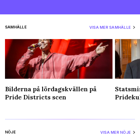
SAMHÄLLE
VISA MER SAMHÄLLE
Bilderna på lördagskvällen på
Statsmin
Pride Districts scen
Prideku
NÖJE
VISA MER NÖJE