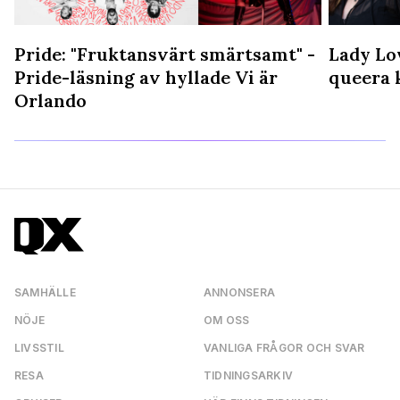
Pride: "Fruktansvärt smärtsamt" -
Lady Lo
Pride-läsning av hyllade Vi är
queera 
Orlando
SAMHÄLLE
ANNONSERA
NÖJE
OM OSS
LIVSSTIL
VANLIGA FRÅGOR OCH SVAR
RESA
TIDNINGSARKIV