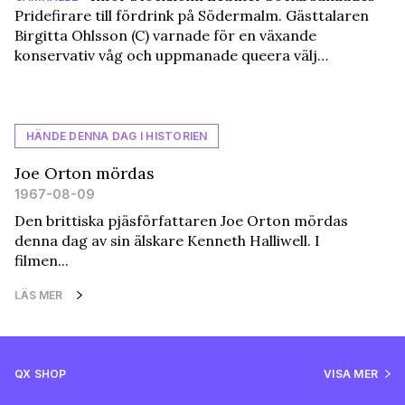
Pridefirare till fördrink på Södermalm. Gästtalaren
Birgitta Ohlsson (C) varnade för en växande
konservativ våg och uppmanade queera välj…
HÄNDE DENNA DAG I HISTORIEN
Joe Orton mördas
1967-08-09
Den brittiska pjäsförfattaren Joe Orton mördas
denna dag av sin älskare Kenneth Halliwell. I
filmen...
LÄS MER
QX SHOP
VISA MER