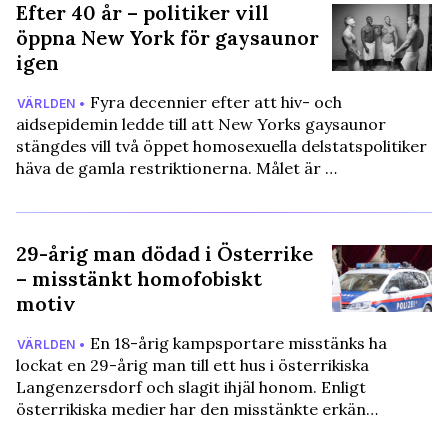
Efter 40 år – politiker vill
öppna New York för gaysaunor
igen
Fyra decennier efter att hiv- och
VÄRLDEN •
aidsepidemin ledde till att New Yorks gaysaunor
stängdes vill två öppet homosexuella delstatspolitiker
häva de gamla restriktionerna. Målet är …
29-årig man dödad i Österrike
– misstänkt homofobiskt
motiv
En 18-årig kampsportare misstänks ha
VÄRLDEN •
lockat en 29-årig man till ett hus i österrikiska
Langenzersdorf och slagit ihjäl honom. Enligt
österrikiska medier har den misstänkte erkän…