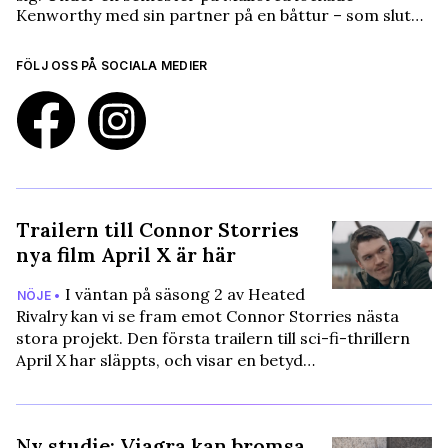
Kenworthy med sin partner på en båttur – som slut…
FÖLJ OSS PÅ SOCIALA MEDIER
Trailern till Connor Storries
nya film April X är här
I väntan på säsong 2 av Heated
NÖJE •
Rivalry kan vi se fram emot Connor Storries nästa
stora projekt. Den första trailern till sci-fi-thrillern
April X har släppts, och visar en betyd…
Ny studie: Viagra kan bromsa