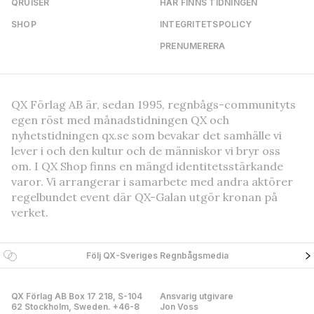
QRUISER
HÄR FINNS TIDNINGEN
SHOP
INTEGRITETSPOLICY
PRENUMERERA
QX Förlag AB är, sedan 1995, regnbågs-communityts
egen röst med månadstidningen QX och
nyhetstidningen qx.se som bevakar det samhälle vi
lever i och den kultur och de människor vi bryr oss
om. I QX Shop finns en mängd identitetsstärkande
varor. Vi arrangerar i samarbete med andra aktörer
regelbundet event där QX-Galan utgör kronan på
verket.
Följ QX-Sveriges Regnbågsmedia
QX Förlag AB Box 17 218, S-104
Ansvarig utgivare
62 Stockholm, Sweden. +46-8
Jon Voss