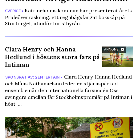
Katrineholms kommun har presenterat årets
SVERIGE •
Prideöverraskning: ett regnbågsfärgat bokskåp på
Stortorget, utanför turistbyrån.
Clara Henry och Hanna
ANNONS
Hedlund i höstens stora fars på
Intiman
Clara Henry, Hanna Hedlund
SPONSRAT AV: 2ENTERTAIN •
och Måns Nathanaelson leder en stjärnspäckad
ensemble när den internationella farsuccén Oss
swingers emellan får Stockholmspremiär på Intiman i
höst. …