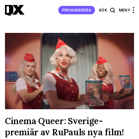
PRENUMERERA
SÖK
MENY
Cinema Queer: Sverige-
premiär av RuPauls nya film!