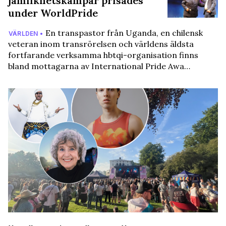
jämlikhetskämpar prisades
under WorldPride
En transpastor från Uganda, en chilensk
VÄRLDEN •
veteran inom transrörelsen och världens äldsta
fortfarande verksamma hbtqi-organisation finns
bland mottagarna av International Pride Awa…