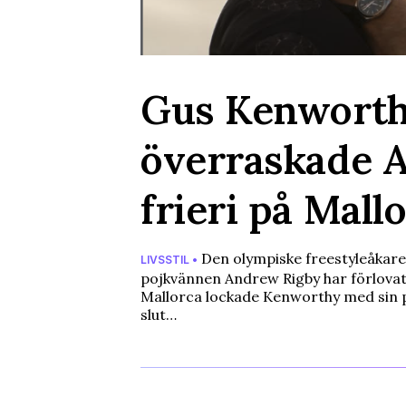
Gus Kenworth
överraskade 
frieri på Mall
Den olympiske freestyleåkar
LIVSSTIL •
pojkvännen Andrew Rigby har förlovat
Mallorca lockade Kenworthy med sin 
slut…