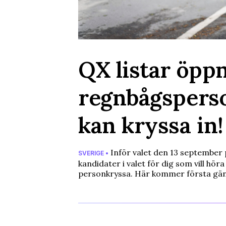
QX listar öpp
regnbågsperso
kan kryssa in!
Inför valet den 13 september 
SVERIGE •
kandidater i valet för dig som vill hör
personkryssa. Här kommer första gä