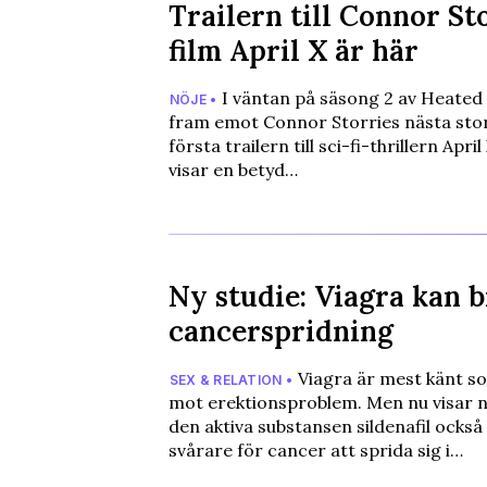
Trailern till Connor St
film April X är här
I väntan på säsong 2 av Heated R
NÖJE •
fram emot Connor Storries nästa stor
första trailern till sci-fi-thrillern Apri
visar en betyd…
Ny studie: Viagra kan 
cancerspridning
Viagra är mest känt s
SEX & RELATION •
mot erektionsproblem. Men nu visar n
den aktiva substansen sildenafil också
svårare för cancer att sprida sig i…