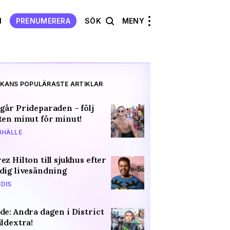
N
PRENUMERERA
SÖK
MENY
KANS POPULÄRASTE ARTIKLAR
går Prideparaden – följ
ten minut för minut!
HÄLLE
ez Hilton till sjukhus efter
dig livesändning
DIS
de: Andra dagen i District
ildextra!