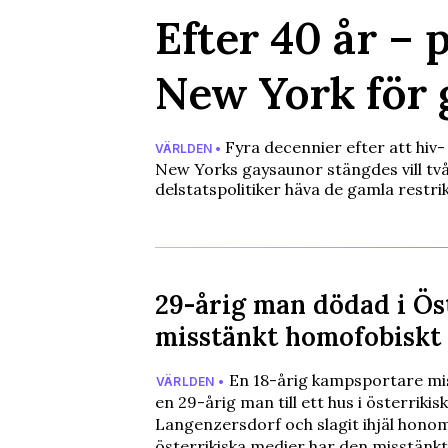
Efter 40 år – p
New York för 
Fyra decennier efter att hiv- 
VÄRLDEN •
New Yorks gaysaunor stängdes vill tv
delstatspolitiker häva de gamla restri
29-årig man dödad i Ös
misstänkt homofobiskt
En 18-årig kampsportare mis
VÄRLDEN •
en 29-årig man till ett hus i österrikis
Langenzersdorf och slagit ihjäl honom
österrikiska medier har den misstänk