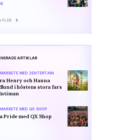
DE
A FLER
NSRADE ARTIKLAR
AMARBETE MED 2ENTERTAIN
ara Henry och Hanna
lund i höstens stora fars
Intiman
AMARBETE MED QX SHOP
a Pride med QX Shop