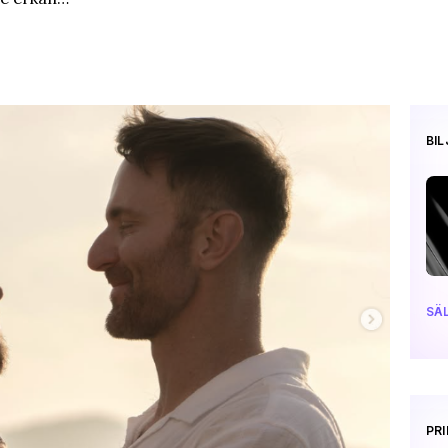
BI
SÄL
PR