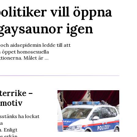
olitiker vill öppna
gaysaunor igen
och aidsepidemin ledde till att
å öppet homosexuella
ktionerna. Målet är …
terrike –
 motiv
stänks ha lockat
ka
. Enligt
te erkän…