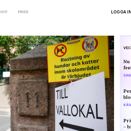
LOGGA I
HOP
PRIDE
VEC
Nu 
fes
SAM
Per
blo
KÄN
Pri
– b