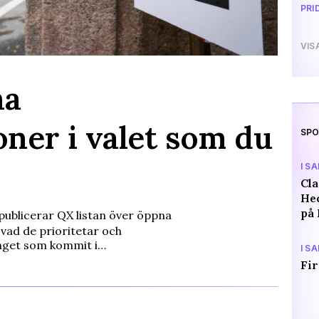
PRI
VIS
na
ner i valet som du
SPO
I S
Cl
Hed
på 
publicerar QX listan över öppna
a vad de prioritetar och
nget som kommit i…
I S
Fir