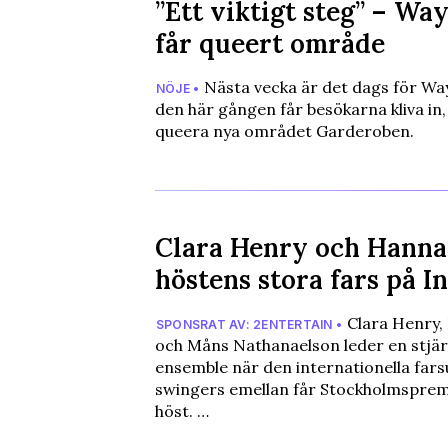
”Ett viktigt steg” – Wa
får queert område
Nästa vecka är det dags för Wa
NÖJE •
den här gången får besökarna kliva in, e
queera nya området Garderoben.
Clara Henry och Hanna
höstens stora fars på I
Clara Henry,
SPONSRAT AV: 2ENTERTAIN •
och Måns Nathanaelson leder en stjä
ensemble när den internationella far
swingers emellan får Stockholmspremi
höst. …