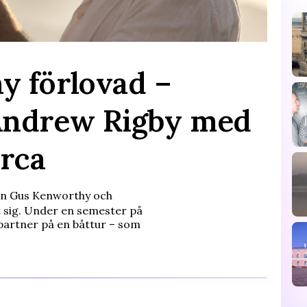
y förlovad –
Andrew Rigby med
orca
en Gus Kenworthy och
 sig. Under en semester på
partner på en båttur – som