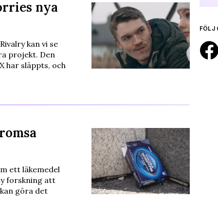
orries nya
FÖLJ 
ivalry kan vi se
a projekt. Den
l X har släppts, och
bromsa
om ett läkemedel
y forskning att
 kan göra det