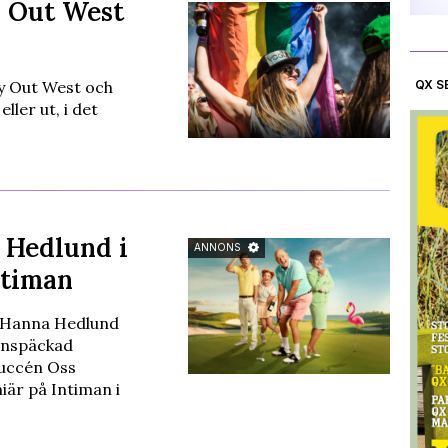
y Out West
y Out West och
QX S
ller ut, i det
 Hedlund i
ANNONS
ntiman
 Hanna Hedlund
rnspäckad
succén Oss
är på Intiman i