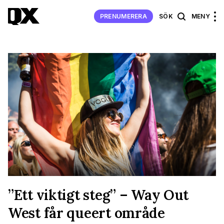
PRENUMERERA
SÖK
MENY
”Ett viktigt steg” – Way Out
West får queert område