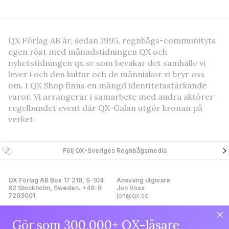
QX Förlag AB är, sedan 1995, regnbågs-communityts
egen röst med månadstidningen QX och
nyhetstidningen qx.se som bevakar det samhälle vi
lever i och den kultur och de människor vi bryr oss
om. I QX Shop finns en mängd identitetsstärkande
varor. Vi arrangerar i samarbete med andra aktörer
regelbundet event där QX-Galan utgör kronan på
verket.
Följ QX-Sveriges Regnbågsmedia
QX Förlag AB Box 17 218, S-104
Ansvarig utgivare
62 Stockholm, Sweden. +46-8
Jon Voss
7203001
jon@qx.se
Gör som 300.000+ QX-läsare
Annonsförsäljning
Redaktion
annonser@qx.se
redaktionen@qx.se