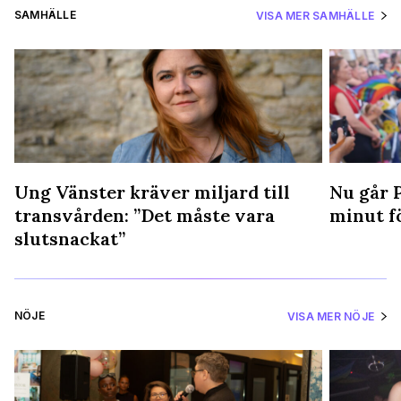
SAMHÄLLE
VISA MER SAMHÄLLE
r
Ung Vänster kräver miljard till
Nu går P
transvården: ”Det måste vara
minut f
slutsnackat”
NÖJE
VISA MER NÖJE