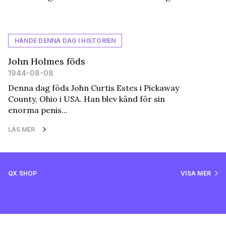
HÄNDE DENNA DAG I HISTORIEN
John Holmes föds
1944-08-08
Denna dag föds John Curtis Estes i Pickaway
County, Ohio i USA. Han blev känd för sin
enorma penis...
LÄS MER
QX SHOP
VISA MER