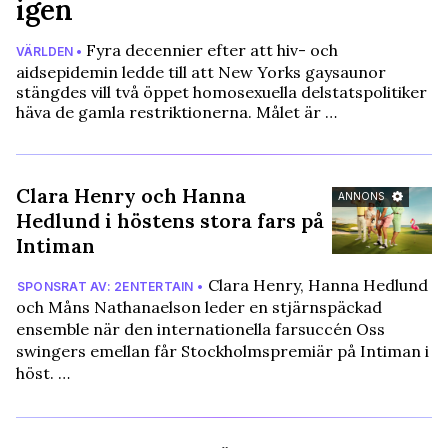
igen
Fyra decennier efter att hiv- och
VÄRLDEN •
aidsepidemin ledde till att New Yorks gaysaunor
stängdes vill två öppet homosexuella delstatspolitiker
häva de gamla restriktionerna. Målet är …
Clara Henry och Hanna
ANNONS
Hedlund i höstens stora fars på
Intiman
Clara Henry, Hanna Hedlund
SPONSRAT AV: 2ENTERTAIN •
och Måns Nathanaelson leder en stjärnspäckad
ensemble när den internationella farsuccén Oss
swingers emellan får Stockholmspremiär på Intiman i
höst. …