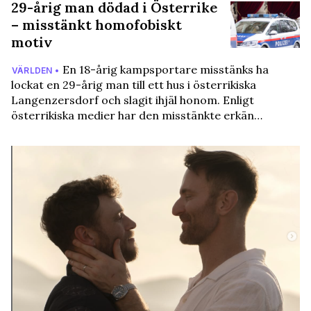
29-årig man dödad i Österrike
– misstänkt homofobiskt
motiv
En 18-årig kampsportare misstänks ha
VÄRLDEN •
lockat en 29-årig man till ett hus i österrikiska
Langenzersdorf och slagit ihjäl honom. Enligt
österrikiska medier har den misstänkte erkän…