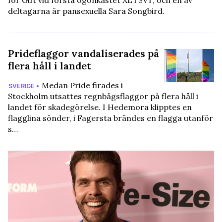
för Gift vid första ögonkastet XL i SVT, och en av
deltagarna är pansexuella Sara Songbird.
Prideflaggor vandaliserades på
flera håll i landet
Medan Pride firades i
SVERIGE •
Stockholm utsattes regnbågsflaggor på flera håll i
landet för skadegörelse. I Hedemora klipptes en
flagglina sönder, i Fagersta brändes en flagga utanför
s…