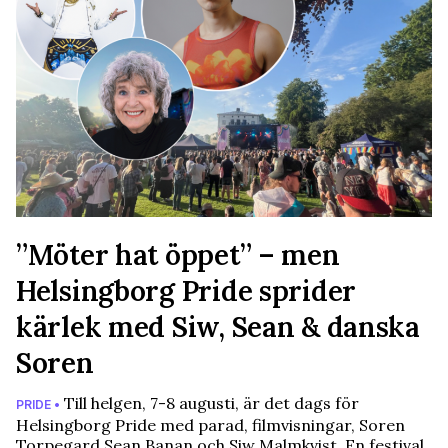
”Möter hat öppet” – men
Helsingborg Pride sprider
kärlek med Siw, Sean & danska
Soren
Till helgen, 7-8 augusti, är det dags för
PRIDE •
Helsingborg Pride med parad, filmvisningar, Soren
Torpegard Sean Banan och Siw Malmkvist. En festival