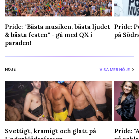
Pride: "Bästa musiken, bästa ljudet
Pride: P
& bästa festen" - gå med QX i
på Södr
paraden!
NÖJE
VISA MER NÖJE
Svettigt, kramigt och glatt på
Pride: "A
Underklädesfesten
på schla