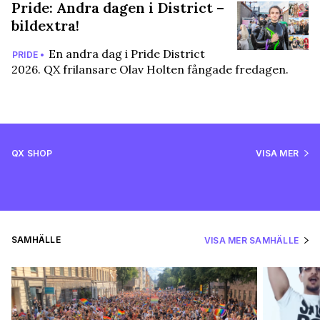
Pride: Andra dagen i District –
bildextra!
En andra dag i Pride District
PRIDE •
2026. QX frilansare Olav Holten fångade fredagen.
QX SHOP
VISA MER
SAMHÄLLE
VISA MER SAMHÄLLE