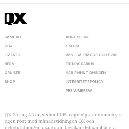
SAMHÄLLE
ANNONSERA
NÖJE
OM OSS
LIVSSTIL
VANLIGA FRÅGOR OCH SVAR
RESA
TIDNINGSARKIV
QRUISER
HÄR FINNS TIDNINGEN
SHOP
INTEGRITETSPOLICY
PRENUMERERA
QX Förlag AB är, sedan 1995, regnbågs-communityts
egen röst med månadstidningen QX och
nyhetstidningen qx.se som bevakar det samhälle vi