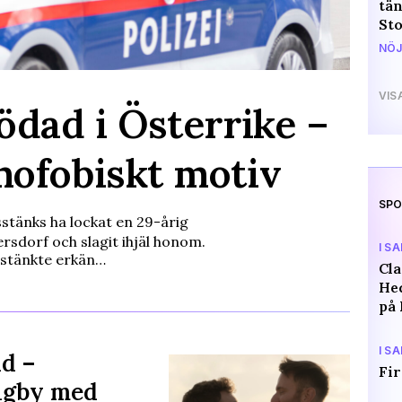
tän
St
NÖJ
VIS
ödad i Österrike –
ofobiskt motiv
SPO
tänks ha lockat en 29-årig
ersdorf och slagit ihjäl honom.
I S
sstänkte erkän…
Cl
Hed
på 
I S
d –
Fir
igby med