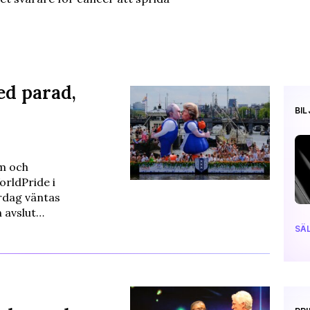
ed parad,
BI
sm och
rldPride i
rdag väntas
n avslut…
SÄL