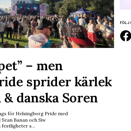
FÖLJ 
pet” – men
ride sprider kärlek
 & danska Soren
 dags för Helsingborg Pride med
d Sean Banan och Siw
h festligheter s…