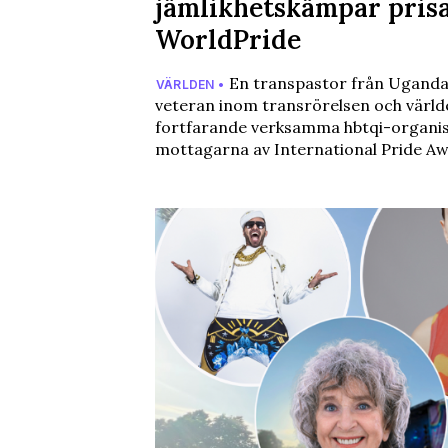
jämlikhetskämpar pris
WorldPride
En transpastor från Uganda,
VÄRLDEN •
veteran inom transrörelsen och värld
fortfarande verksamma hbtqi-organisa
mottagarna av International Pride A