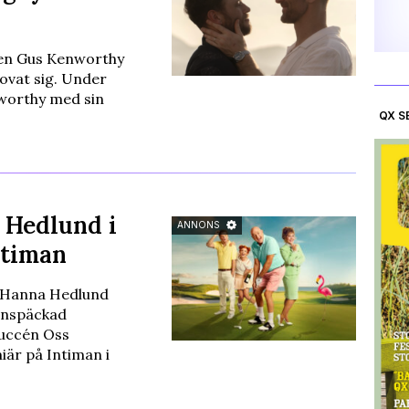
ren Gus Kenworthy
ovat sig. Under
worthy med sin
QX S
 Hedlund i
ANNONS
ntiman
 Hanna Hedlund
rnspäckad
succén Oss
är på Intiman i