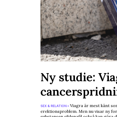
Ny studie: Vi
cancerspridn
Viagra är mest känt so
SEX & RELATION •
erektionsproblem. Men nu visar ny for
substansen sildenafil också kan göra d