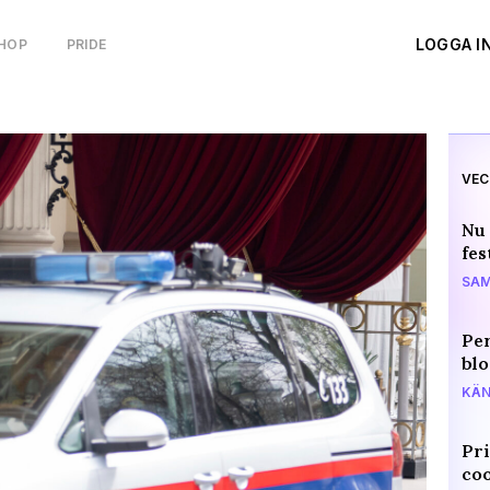
LOGGA I
HOP
PRIDE
VEC
Nu 
fes
SAM
Per
blo
KÄN
Pri
coo