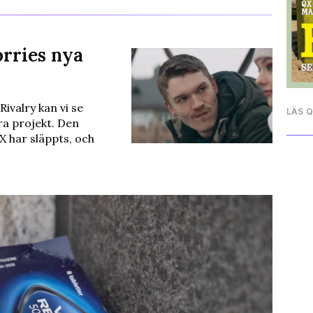
orries nya
ivalry kan vi se
LÄS 
a projekt. Den
l X har släppts, och