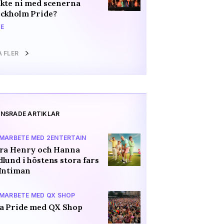
kte ni med scenerna
ockholm Pride?
E
A FLER
NSRADE ARTIKLAR
AMARBETE MED 2ENTERTAIN
ara Henry och Hanna
lund i höstens stora fars
Intiman
AMARBETE MED QX SHOP
a Pride med QX Shop