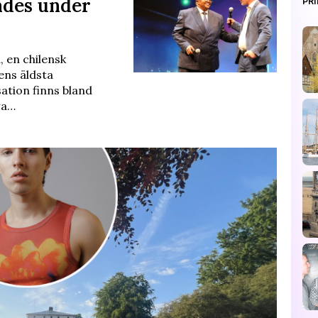
ades under
PR
 en chilensk
ens äldsta
tion finns bland
wa…