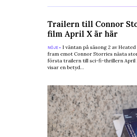
Trailern till Connor St
film April X är här
I väntan på säsong 2 av Heated R
NÖJE •
fram emot Connor Storries nästa stor
första trailern till sci-fi-thrillern Apri
visar en betyd…