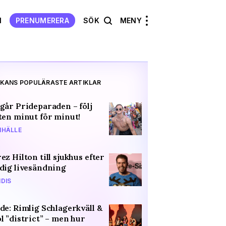
N
PRENUMERERA
SÖK
MENY
KANS POPULÄRASTE ARTIKLAR
går Prideparaden – följ
ten minut för minut!
HÄLLE
ez Hilton till sjukhus efter
dig livesändning
DIS
de: Rimlig Schlagerkväll &
l ”district” – men hur