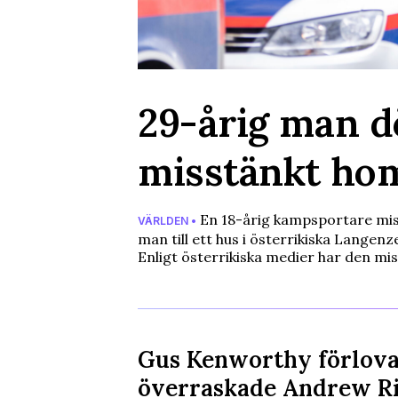
29-årig man d
misstänkt hom
En 18-årig kampsportare miss
VÄRLDEN •
man till ett hus i österrikiska Langenz
Enligt österrikiska medier har den mi
Gus Kenworthy förlova
överraskade Andrew R