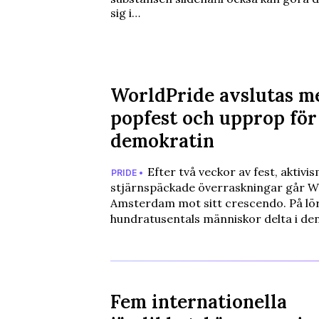
sig i…
WorldPride avslutas m
popfest och upprop för
demokratin
Efter två veckor av fest, aktivi
PRIDE •
stjärnspäckade överraskningar går Wo
Amsterdam mot sitt crescendo. På lö
hundratusentals människor delta i de
Fem internationella