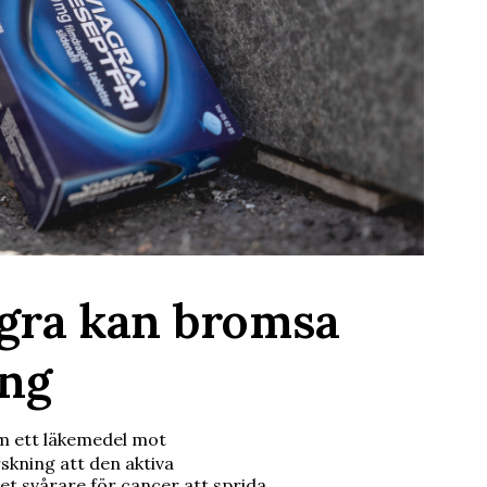
agra kan bromsa
ing
m ett läkemedel mot
skning att den aktiva
et svårare för cancer att sprida