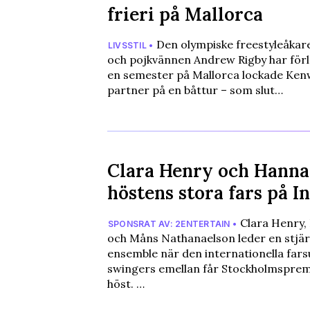
frieri på Mallorca
Den olympiske freestyleåka
LIVSSTIL •
och pojkvännen Andrew Rigby har förl
en semester på Mallorca lockade Ken
partner på en båttur – som slut…
Clara Henry och Hanna
höstens stora fars på I
Clara Henry,
SPONSRAT AV: 2ENTERTAIN •
och Måns Nathanaelson leder en stjä
ensemble när den internationella far
swingers emellan får Stockholmspremi
höst. …