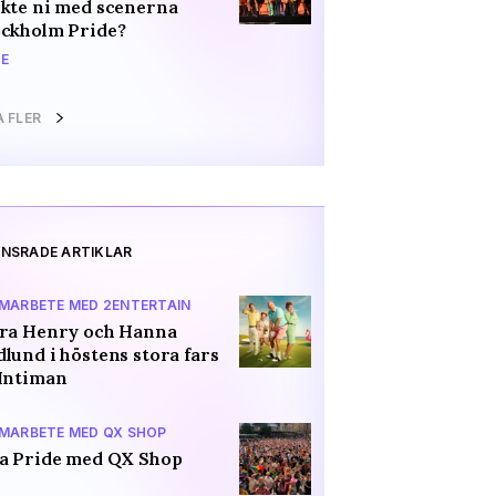
kte ni med scenerna
ockholm Pride?
E
A FLER
NSRADE ARTIKLAR
AMARBETE MED 2ENTERTAIN
ara Henry och Hanna
lund i höstens stora fars
Intiman
AMARBETE MED QX SHOP
a Pride med QX Shop