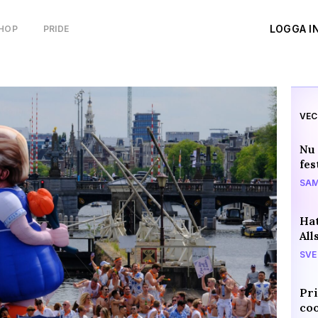
LOGGA I
HOP
PRIDE
VEC
Nu 
fes
SAM
Hat
All
SVE
Pri
coo