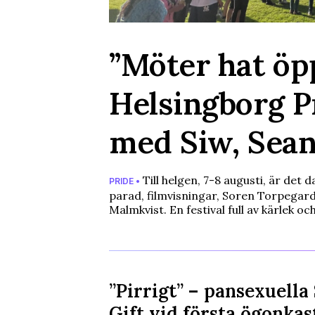
”Möter hat öp
Helsingborg P
med Siw, Sean
Till helgen, 7-8 augusti, är det
PRIDE •
parad, filmvisningar, Soren Torpegar
Malmkvist. En festival full av kärlek oc
”Pirrigt” – pansexuella
Gift vid första ögonkas