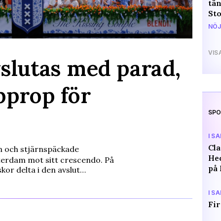
tän
St
NÖJ
VIS
slutas med parad,
pprop för
SPO
I S
Cl
sm och stjärnspäckade
Hed
terdam mot sitt crescendo. På
på 
or delta i den avslut…
I S
Fir