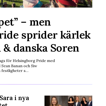
pet” – men
ride sprider kärlek
 & danska Soren
 dags för Helsingborg Pride med
d Sean Banan och Siw
h festligheter s…
 Sara i nya
tet