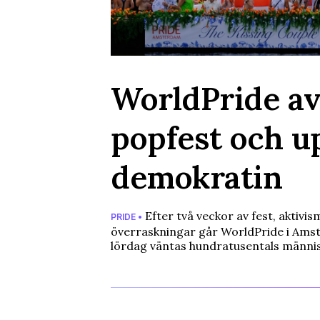
WorldPride av
popfest och u
demokratin
Efter två veckor av fest, aktivi
PRIDE •
överraskningar går WorldPride i Ams
lördag väntas hundratusentals människ