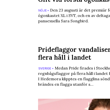
Den 23 augusti är det premiär fö
NÖJE •
ögonkastet XL i SVT, och en av deltag
pansexuella Sara Songbird.
Prideflaggor vandalise
flera håll i landet
Medan Pride firades i Stockh
SVERIGE •
regnbågsflaggor på flera håll i landet
I Hedemora klipptes en flagglina sönde
brändes en flagga utanför s…