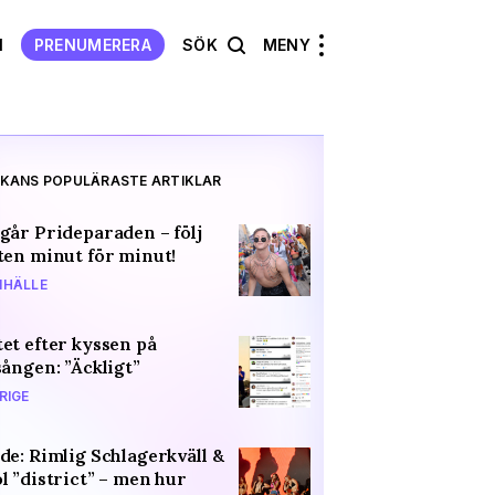
N
PRENUMERERA
SÖK
MENY
KANS POPULÄRASTE ARTIKLAR
går Prideparaden – följ
ten minut för minut!
HÄLLE
et efter kyssen på
sången: ”Äckligt”
RIGE
de: Rimlig Schlagerkväll &
l ”district” – men hur