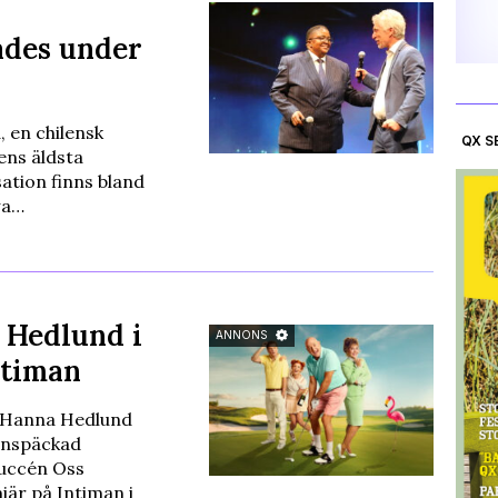
ades under
 en chilensk
QX S
ens äldsta
tion finns bland
wa…
 Hedlund i
ANNONS
ntiman
 Hanna Hedlund
rnspäckad
succén Oss
är på Intiman i