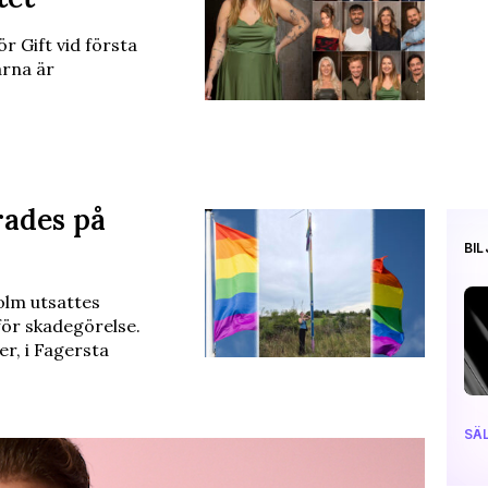
r Gift vid första
arna är
rades på
BI
olm utsattes
 för skadegörelse.
r, i Fagersta
SÄL