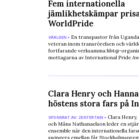
Fem internationella
jämlikhetskämpar pris
WorldPride
En transpastor från Uganda,
VÄRLDEN •
veteran inom transrörelsen och värld
fortfarande verksamma hbtqi-organisa
mottagarna av International Pride A
Clara Henry och Hanna
höstens stora fars på I
Clara Henry,
SPONSRAT AV: 2ENTERTAIN •
och Måns Nathanaelson leder en stjä
ensemble när den internationella far
swingers emellan får Stockholmspremi