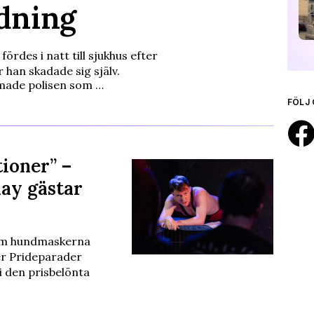
ndning
rdes i natt till sjukhus efter
 han skadade sig själv.
rmade polisen som …
FÖLJ 
tioner” –
lay gästar
om hundmaskerna
der Prideparader
i den prisbelönta