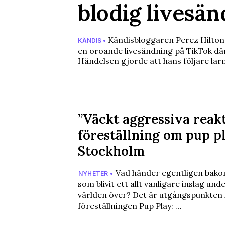
blodig livesä
Kändisbloggaren Perez Hilton fö
KÄNDIS •
en oroande livesändning på TikTok där
Händelsen gjorde att hans följare la
”Väckt aggressiva reak
föreställning om pup p
Stockholm
Vad händer egentligen bak
NYHETER •
som blivit ett allt vanligare inslag un
världen över? Det är utgångspunkten 
föreställningen Pup Play: …