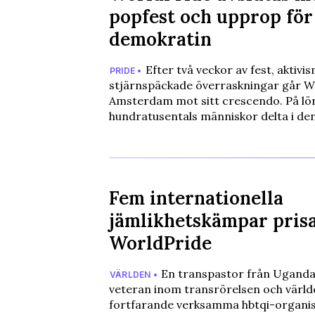
popfest och upprop för
demokratin
Efter två veckor av fest, aktivi
PRIDE •
stjärnspäckade överraskningar går Wo
Amsterdam mot sitt crescendo. På lö
hundratusentals människor delta i de
Fem internationella
jämlikhetskämpar pris
WorldPride
En transpastor från Uganda,
VÄRLDEN •
veteran inom transrörelsen och värld
fortfarande verksamma hbtqi-organisa