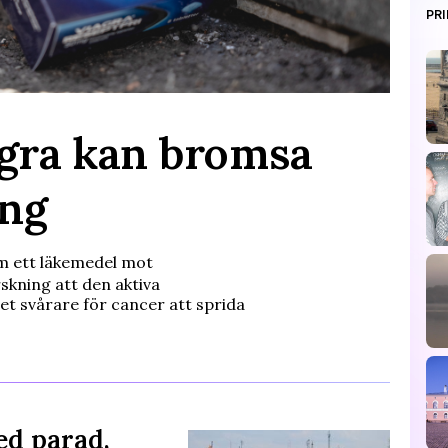
PR
agra kan bromsa
ing
m ett läkemedel mot
skning att den aktiva
et svårare för cancer att sprida
ed parad,