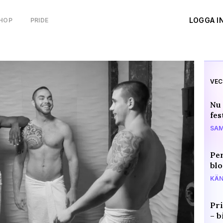
LOGGA I
HOP
PRIDE
VEC
Nu 
fes
SAM
Per
blo
KÄN
Pri
– b