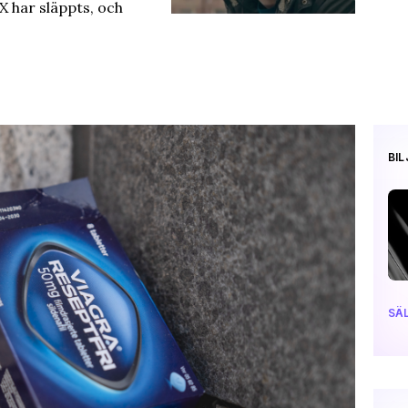
l X har släppts, och
BI
SÄL