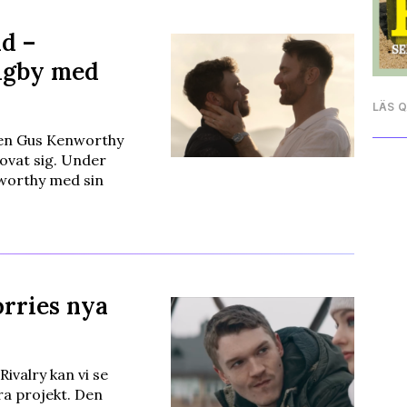
d –
igby med
LÄS 
ren Gus Kenworthy
ovat sig. Under
worthy med sin
orries nya
ivalry kan vi se
a projekt. Den