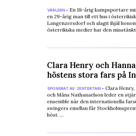
En 18-årig kampsportare mis
VÄRLDEN •
en 29-årig man till ett hus i österrikis
Langenzersdorf och slagit ihjäl honom
österrikiska medier har den misstänk
Clara Henry och Hanna
höstens stora fars på I
Clara Henry,
SPONSRAT AV: 2ENTERTAIN •
och Måns Nathanaelson leder en stjä
ensemble när den internationella far
swingers emellan får Stockholmspremi
höst. …