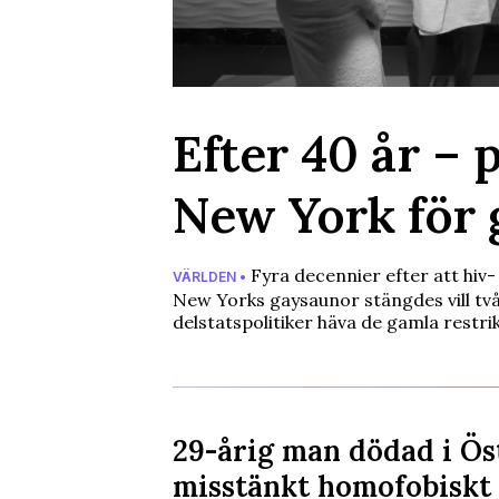
Efter 40 år – p
New York för 
Fyra decennier efter att hiv- 
VÄRLDEN •
New Yorks gaysaunor stängdes vill tv
delstatspolitiker häva de gamla restri
29-årig man dödad i Ös
misstänkt homofobiskt