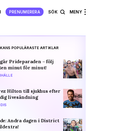
N
PRENUMERERA
SÖK
MENY
KANS POPULÄRASTE ARTIKLAR
går Prideparaden – följ
ten minut för minut!
HÄLLE
ez Hilton till sjukhus efter
dig livesändning
DIS
de: Andra dagen i District
ildextra!