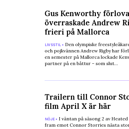
Gus Kenworthy förlova
överraskade Andrew R
frieri på Mallorca
Den olympiske freestyleåka
LIVSSTIL •
och pojkvännen Andrew Rigby har förl
en semester på Mallorca lockade Ken
partner på en båttur – som slut…
Trailern till Connor St
film April X är här
I väntan på säsong 2 av Heated R
NÖJE •
fram emot Connor Storries nästa stor