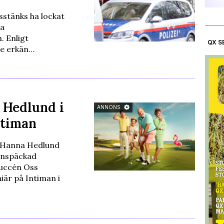
stänks ha lockat
ka
. Enligt
QX S
te erkän…
 Hedlund i
ANNONS
ntiman
 Hanna Hedlund
rnspäckad
succén Oss
är på Intiman i