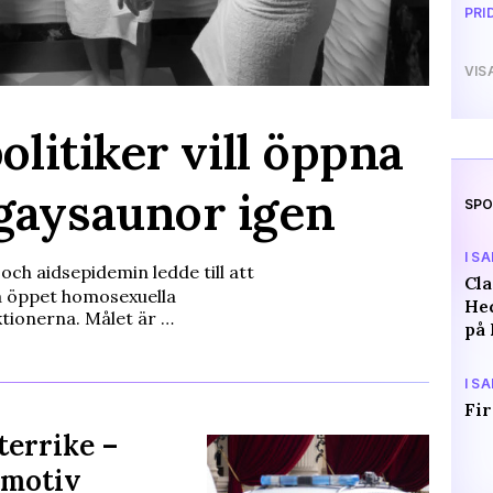
PRI
VIS
olitiker vill öppna
gaysaunor igen
SPO
I S
och aidsepidemin ledde till att
Cl
å öppet homosexuella
Hed
ktionerna. Målet är …
på 
I S
Fir
terrike –
 motiv