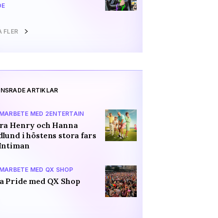
DE
A FLER
NSRADE ARTIKLAR
AMARBETE MED 2ENTERTAIN
ara Henry och Hanna
lund i höstens stora fars
Intiman
AMARBETE MED QX SHOP
a Pride med QX Shop