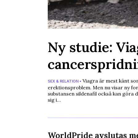
Ny studie: Vi
cancerspridn
Viagra är mest känt so
SEX & RELATION •
erektionsproblem. Men nu visar ny for
substansen sildenafil också kan göra d
sig i…
WorldPride avslutas m