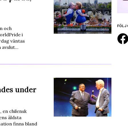
FÖLJ 
sm och
rldPride i
rdag väntas
n avslut…
ades under
 en chilensk
ens äldsta
tion finns bland