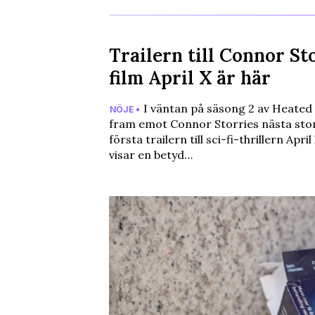
Trailern till Connor St
film April X är här
I väntan på säsong 2 av Heated R
NÖJE •
fram emot Connor Storries nästa stor
första trailern till sci-fi-thrillern Apri
visar en betyd…