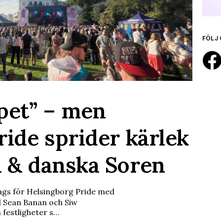
FÖLJ 
pet” – men
ride sprider kärlek
 & danska Soren
 dags för Helsingborg Pride med
d Sean Banan och Siw
h festligheter s…