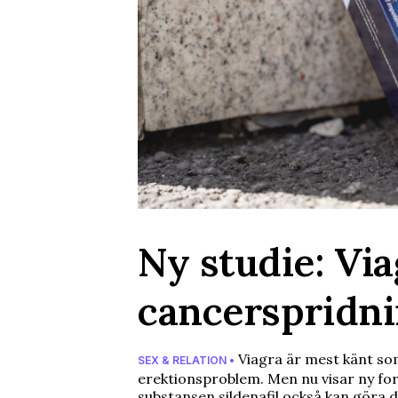
Ny studie: Vi
cancerspridn
Viagra är mest känt so
SEX & RELATION •
erektionsproblem. Men nu visar ny for
substansen sildenafil också kan göra d