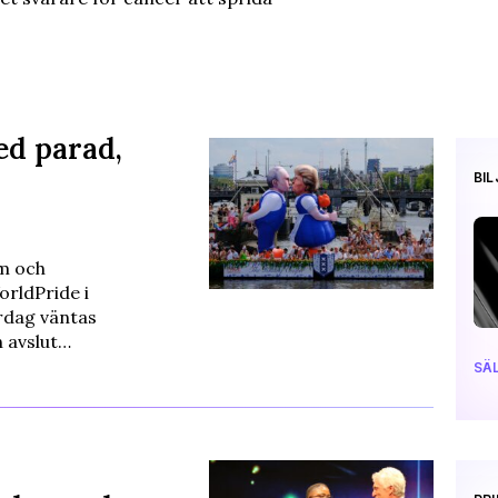
ed parad,
BI
sm och
rldPride i
rdag väntas
n avslut…
SÄL