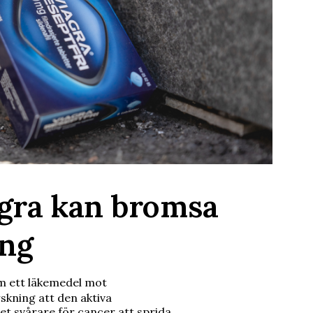
agra kan bromsa
ing
m ett läkemedel mot
skning att den aktiva
et svårare för cancer att sprida