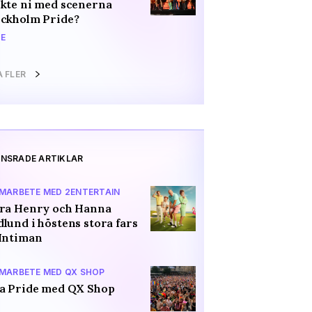
kte ni med scenerna
ockholm Pride?
E
A FLER
NSRADE ARTIKLAR
AMARBETE MED 2ENTERTAIN
ara Henry och Hanna
lund i höstens stora fars
Intiman
AMARBETE MED QX SHOP
a Pride med QX Shop