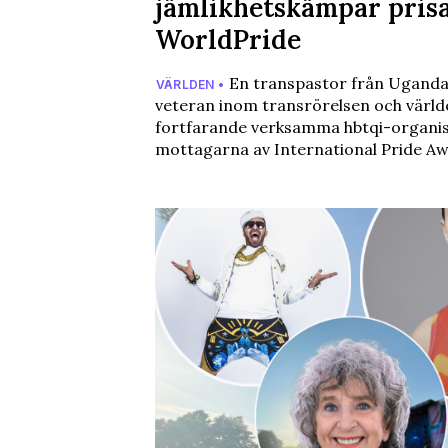
jämlikhetskämpar pris
WorldPride
En transpastor från Uganda,
VÄRLDEN •
veteran inom transrörelsen och värld
fortfarande verksamma hbtqi-organisa
mottagarna av International Pride A