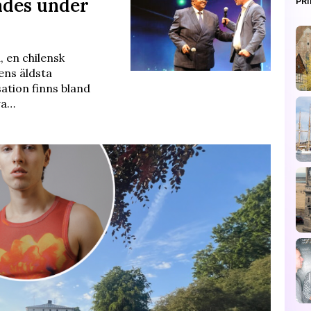
ades under
PR
 en chilensk
ens äldsta
tion finns bland
wa…