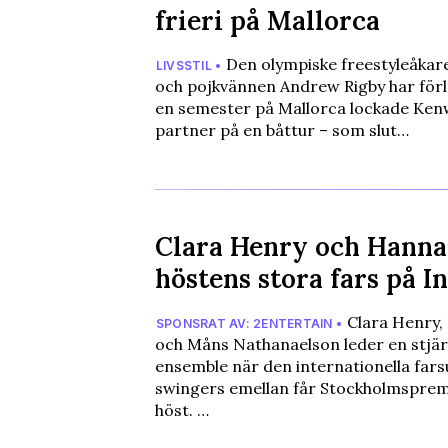
frieri på Mallorca
Den olympiske freestyleåka
LIVSSTIL •
och pojkvännen Andrew Rigby har förl
en semester på Mallorca lockade Ken
partner på en båttur – som slut…
Clara Henry och Hanna
höstens stora fars på I
Clara Henry,
SPONSRAT AV: 2ENTERTAIN •
och Måns Nathanaelson leder en stjä
ensemble när den internationella far
swingers emellan får Stockholmspremi
höst. …