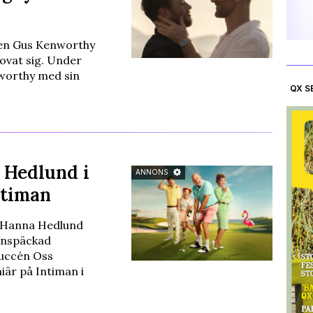
ren Gus Kenworthy
ovat sig. Under
worthy med sin
QX S
 Hedlund i
ANNONS
ntiman
 Hanna Hedlund
rnspäckad
succén Oss
är på Intiman i