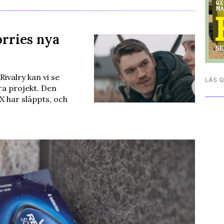
orries nya
ivalry kan vi se
LÄS 
a projekt. Den
l X har släppts, och