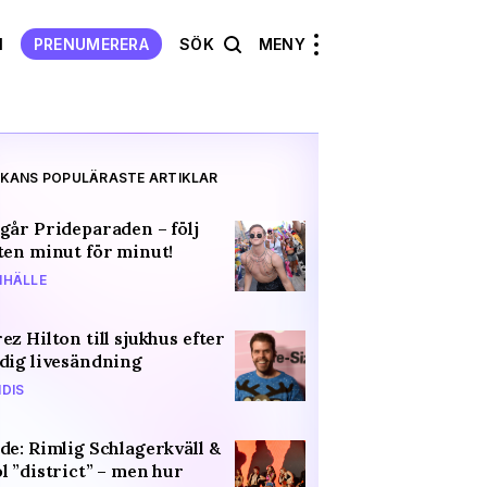
N
PRENUMERERA
SÖK
MENY
KANS POPULÄRASTE ARTIKLAR
går Prideparaden – följ
ten minut för minut!
HÄLLE
ez Hilton till sjukhus efter
dig livesändning
DIS
de: Rimlig Schlagerkväll &
l ”district” – men hur