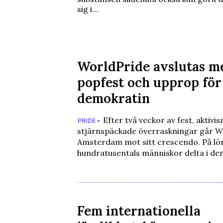
sig i…
WorldPride avslutas m
popfest och upprop för
demokratin
Efter två veckor av fest, aktivi
PRIDE •
stjärnspäckade överraskningar går Wo
Amsterdam mot sitt crescendo. På lö
hundratusentals människor delta i de
Fem internationella