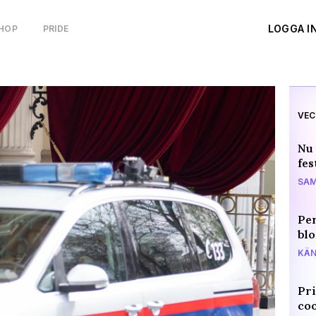
LOGGA I
HOP
PRIDE
VEC
Nu 
fes
SAM
Per
blo
KÄN
Pri
coo