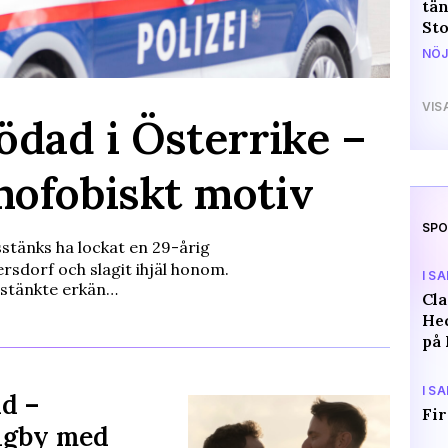
tän
St
NÖJ
VIS
ödad i Österrike –
ofobiskt motiv
SPO
tänks ha lockat en 29-årig
ersdorf och slagit ihjäl honom.
I S
sstänkte erkän…
Cl
Hed
på 
I S
d –
Fir
igby med