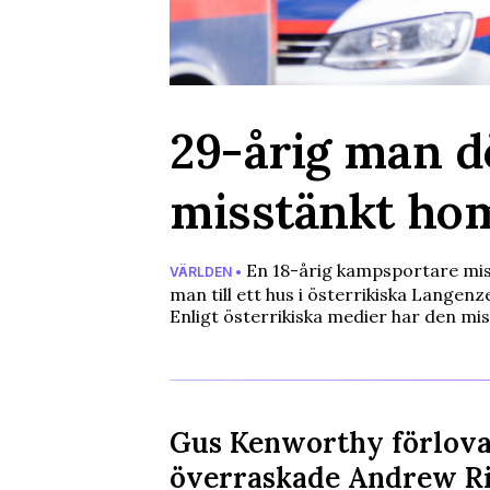
29-årig man d
misstänkt hom
En 18-årig kampsportare miss
VÄRLDEN •
man till ett hus i österrikiska Langenz
Enligt österrikiska medier har den mi
Gus Kenworthy förlova
överraskade Andrew R