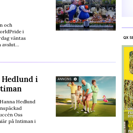
sm och
rldPride i
rdag väntas
QX S
n avslut…
 Hedlund i
ANNONS
ntiman
 Hanna Hedlund
rnspäckad
succén Oss
är på Intiman i