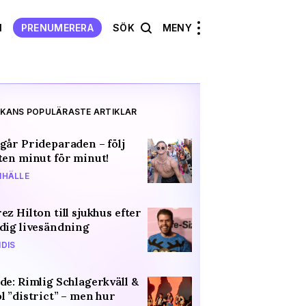
N
PRENUMERERA
SÖK
MENY
KANS POPULÄRASTE ARTIKLAR
går Prideparaden – följ
ten minut för minut!
HÄLLE
ez Hilton till sjukhus efter
dig livesändning
DIS
de: Rimlig Schlagerkväll &
l ”district” – men hur