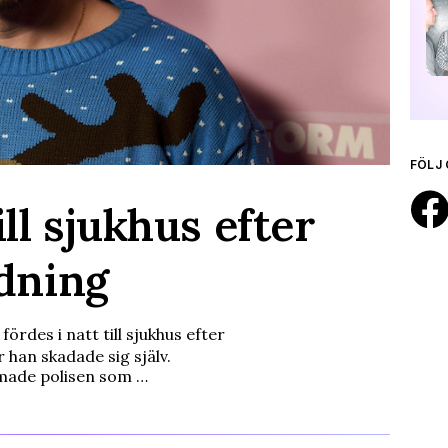
FÖLJ 
ill sjukhus efter
ndning
rdes i natt till sjukhus efter
 han skadade sig själv.
rmade polisen som …