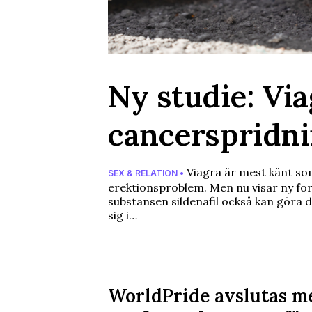
Ny studie: Vi
cancerspridn
Viagra är mest känt so
SEX & RELATION •
erektionsproblem. Men nu visar ny for
substansen sildenafil också kan göra d
sig i…
WorldPride avslutas m