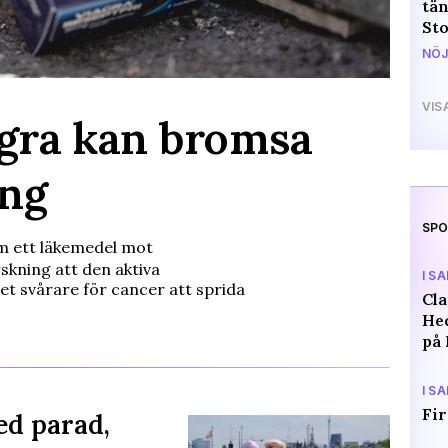
tän
St
NÖJ
VIS
agra kan bromsa
ing
SPO
m ett läkemedel mot
skning att den aktiva
I S
et svårare för cancer att sprida
Cl
Hed
på 
I S
Fir
ed parad,