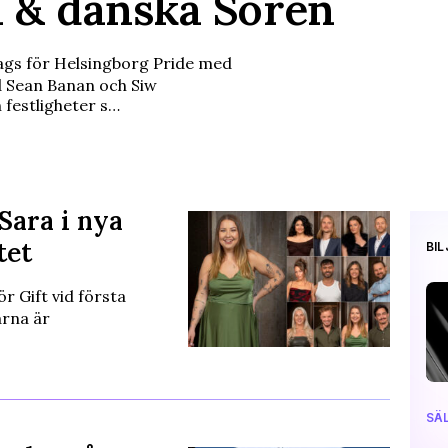
 & danska Soren
 dags för Helsingborg Pride med
d Sean Banan och Siw
h festligheter s…
 Sara i nya
tet
BI
r Gift vid första
arna är
SÄL