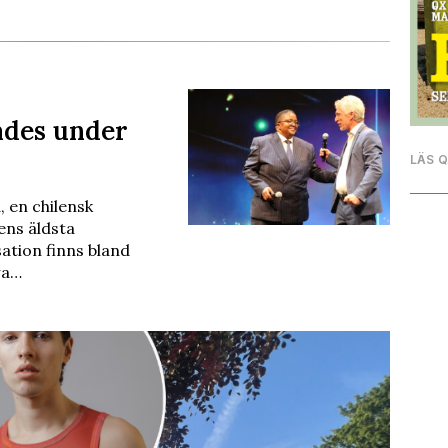
ades under
LÄS 
 en chilensk
ens äldsta
tion finns bland
wa…