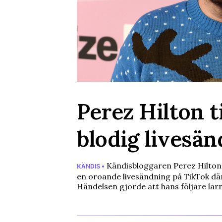
Perez Hilton t
blodig livesä
Kändisbloggaren Perez Hilton fö
KÄNDIS •
en oroande livesändning på TikTok där
Händelsen gjorde att hans följare la