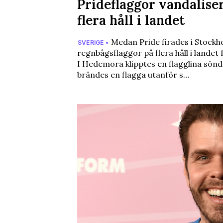
Prideflaggor vandalise
flera håll i landet
Medan Pride firades i Stockh
SVERIGE •
regnbågsflaggor på flera håll i landet
I Hedemora klipptes en flagglina sönde
brändes en flagga utanför s…