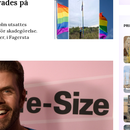
rades på
olm utsattes
PR
 för skadegörelse.
r, i Fagersta