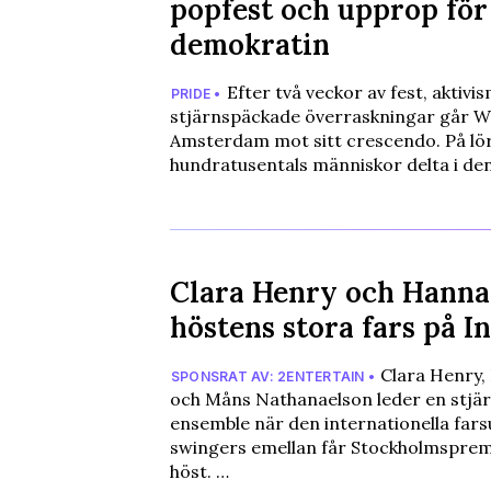
popfest och upprop för
demokratin
Efter två veckor av fest, aktivi
PRIDE •
stjärnspäckade överraskningar går Wo
Amsterdam mot sitt crescendo. På lö
hundratusentals människor delta i de
Clara Henry och Hanna
höstens stora fars på I
Clara Henry,
SPONSRAT AV: 2ENTERTAIN •
och Måns Nathanaelson leder en stjä
ensemble när den internationella far
swingers emellan får Stockholmspremi
höst. …