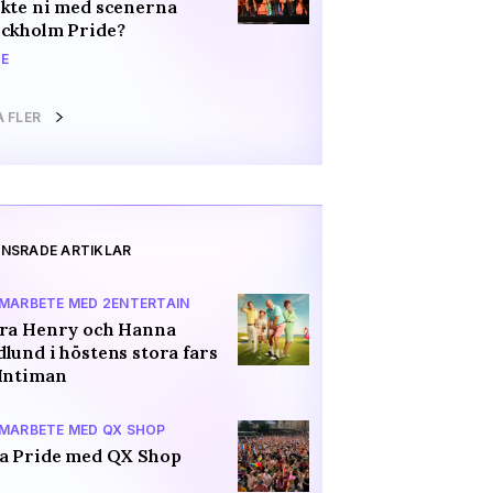
kte ni med scenerna
ockholm Pride?
E
A FLER
NSRADE ARTIKLAR
AMARBETE MED 2ENTERTAIN
ara Henry och Hanna
lund i höstens stora fars
Intiman
AMARBETE MED QX SHOP
a Pride med QX Shop