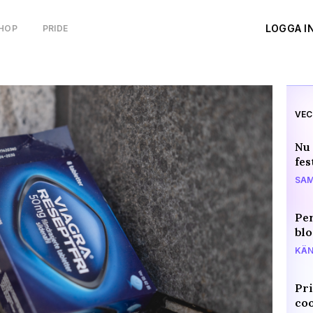
LOGGA I
HOP
PRIDE
VEC
Nu 
fes
SAM
Per
blo
KÄN
Pri
coo