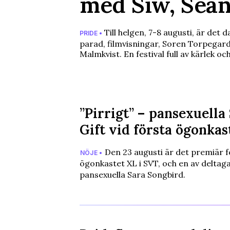
med Siw, Sean
Till helgen, 7-8 augusti, är det
PRIDE •
parad, filmvisningar, Soren Torpegar
Malmkvist. En festival full av kärlek oc
”Pirrigt” – pansexuella
Gift vid första ögonkas
Den 23 augusti är det premiär fö
NÖJE •
ögonkastet XL i SVT, och en av deltag
pansexuella Sara Songbird.