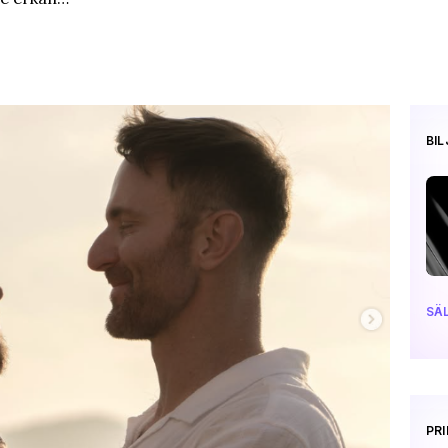
BI
SÄL
PR