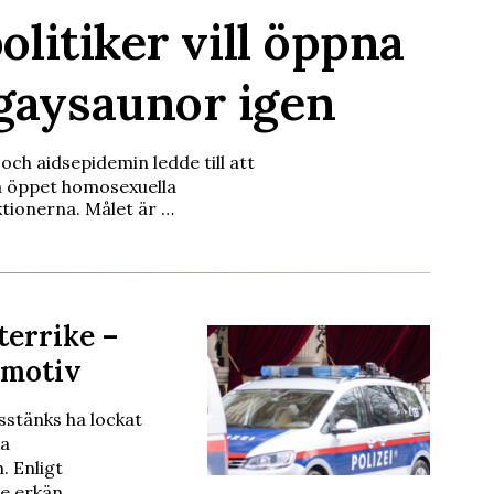
olitiker vill öppna
gaysaunor igen
och aidsepidemin ledde till att
å öppet homosexuella
ktionerna. Målet är …
terrike –
 motiv
stänks ha lockat
ka
. Enligt
te erkän…