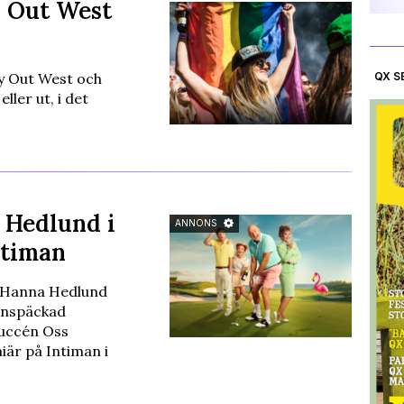
y Out West
y Out West och
QX S
ller ut, i det
 Hedlund i
ANNONS
ntiman
 Hanna Hedlund
rnspäckad
succén Oss
är på Intiman i