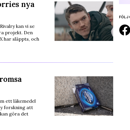
orries nya
FÖLJ 
ivalry kan vi se
a projekt. Den
l X har släppts, och
bromsa
om ett läkemedel
y forskning att
 kan göra det