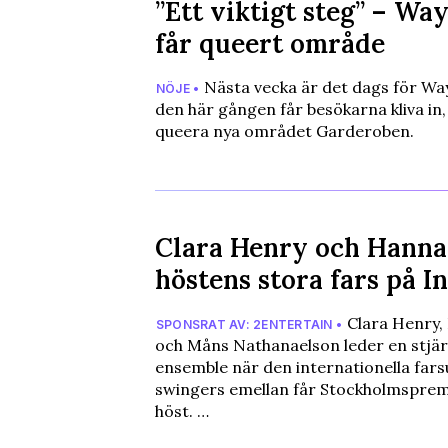
”Ett viktigt steg” – Wa
får queert område
Nästa vecka är det dags för Wa
NÖJE •
den här gången får besökarna kliva in, e
queera nya området Garderoben.
Clara Henry och Hanna
höstens stora fars på I
Clara Henry,
SPONSRAT AV: 2ENTERTAIN •
och Måns Nathanaelson leder en stjä
ensemble när den internationella far
swingers emellan får Stockholmspremi
höst. …