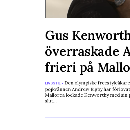
Gus Kenworth
överraskade 
frieri på Mall
Den olympiske freestyleåkar
LIVSSTIL •
pojkvännen Andrew Rigby har förlovat
Mallorca lockade Kenworthy med sin 
slut…