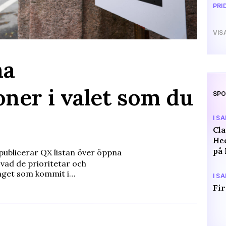
PRI
VIS
na
ner i valet som du
SPO
I S
Cl
Hed
på 
publicerar QX listan över öppna
a vad de prioritetar och
nget som kommit i…
I S
Fir