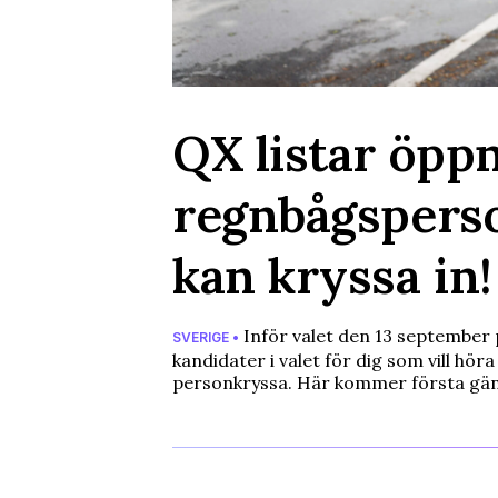
QX listar öpp
regnbågsperso
kan kryssa in!
Inför valet den 13 september 
SVERIGE •
kandidater i valet för dig som vill hör
personkryssa. Här kommer första gä