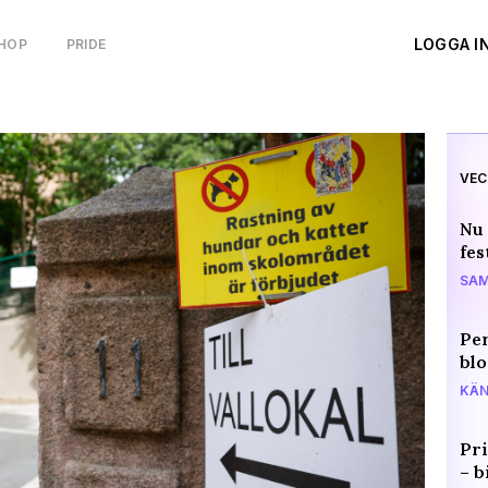
LOGGA I
HOP
PRIDE
VEC
Nu 
fes
SAM
Per
blo
KÄN
Pri
– b