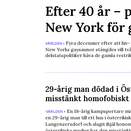
Efter 40 år – p
New York för 
Fyra decennier efter att hiv- 
VÄRLDEN •
New Yorks gaysaunor stängdes vill tv
delstatspolitiker häva de gamla restri
29-årig man dödad i Ös
misstänkt homofobiskt
En 18-årig kampsportare mis
VÄRLDEN •
en 29-årig man till ett hus i österrikis
Langenzersdorf och slagit ihjäl honom
österrikiska medier har den misstänk