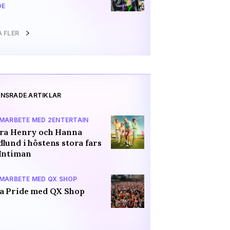
DE
A FLER
NSRADE ARTIKLAR
AMARBETE MED 2ENTERTAIN
ara Henry och Hanna
lund i höstens stora fars
Intiman
AMARBETE MED QX SHOP
a Pride med QX Shop