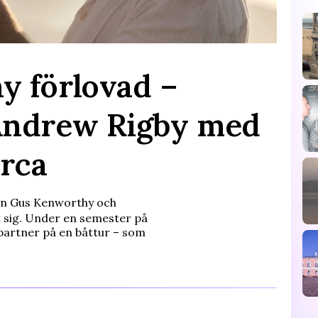
y förlovad –
Andrew Rigby med
orca
en Gus Kenworthy och
 sig. Under en semester på
partner på en båttur – som