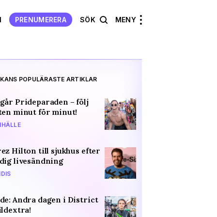
N
PRENUMERERA
SÖK
MENY
KANS POPULÄRASTE ARTIKLAR
går Prideparaden – följ
ten minut för minut!
HÄLLE
ez Hilton till sjukhus efter
dig livesändning
DIS
de: Andra dagen i District
ildextra!