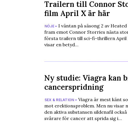
Trailern till Connor St
film April X är här
I väntan på säsong 2 av Heated R
NÖJE •
fram emot Connor Storries nästa stor
första trailern till sci-fi-thrillern Apri
visar en betyd…
Ny studie: Viagra kan 
cancerspridning
Viagra är mest känt s
SEX & RELATION •
mot erektionsproblem. Men nu visar n
den aktiva substansen sildenafil också
svårare för cancer att sprida sig i…