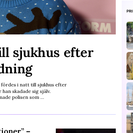
PR
ill sjukhus efter
ndning
rdes i natt till sjukhus efter
 han skadade sig själv.
rmade polisen som …
tioner” –