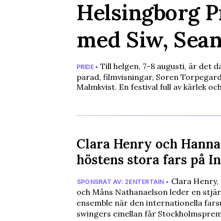
Helsingborg P
med Siw, Sean
Till helgen, 7-8 augusti, är det
PRIDE •
parad, filmvisningar, Soren Torpegar
Malmkvist. En festival full av kärlek oc
Clara Henry och Hanna
höstens stora fars på I
Clara Henry,
SPONSRAT AV: 2ENTERTAIN •
och Måns Nathanaelson leder en stjä
ensemble när den internationella far
swingers emellan får Stockholmspremi