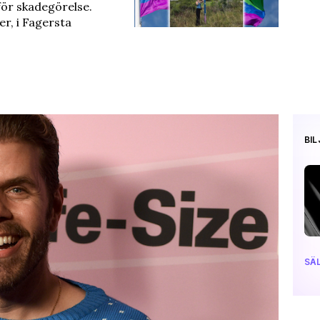
 för skadegörelse.
r, i Fagersta
BI
SÄL