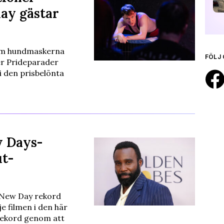
lay gästar
om hundmaskerna
FÖLJ 
der Prideparader
i den prisbelönta
w Days-
ut-
 New Day rekord
e filmen i den här
orekord genom att