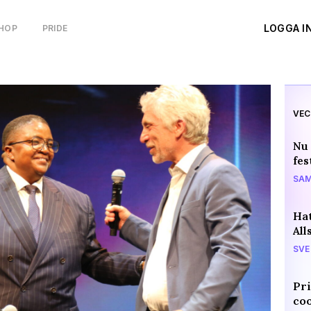
LOGGA I
HOP
PRIDE
VEC
Nu 
fes
SAM
Hat
All
SVE
Pri
coo