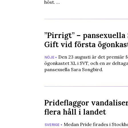
höst. …
”Pirrigt” – pansexuella
Gift vid första ögonkas
Den 23 augusti är det premiär fö
NÖJE •
ögonkastet XL i SVT, och en av deltag
pansexuella Sara Songbird.
Prideflaggor vandalise
flera håll i landet
Medan Pride firades i Stockh
SVERIGE •