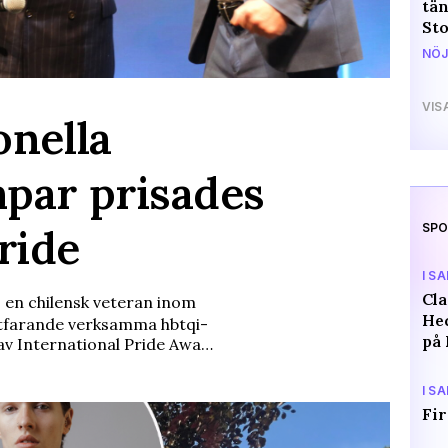
tän
St
NÖJ
VIS
onella
par prisades
ride
SPO
I S
Cl
 en chilensk veteran inom
Hed
rtfarande verksamma hbtqi-
på 
av International Pride Awa…
I S
Fir