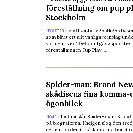
föreställning om pup p
Stockholm
Vad händer egentligen bak
NYHETER •
som blivit ett allt vanligare inslag un
världen över? Det är utgångspunkten 
föreställningen Pup Play: …
Spider-man: Brand Ne
skådisens fina komma-
ögonblick
Just nu slår Spider-man: Brand
NÖJE •
på biograferna. I helgen slog den tredj
serien om den trikåklädda hjälten bi