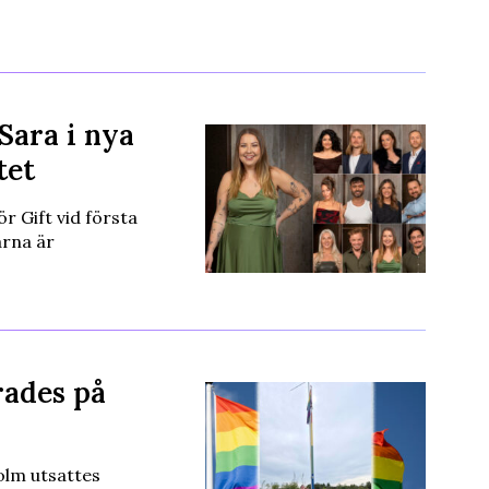
 Sara i nya
tet
r Gift vid första
arna är
rades på
olm utsattes