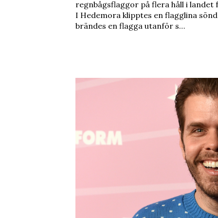
regnbågsflaggor på flera håll i landet
I Hedemora klipptes en flagglina sönde
brändes en flagga utanför s…