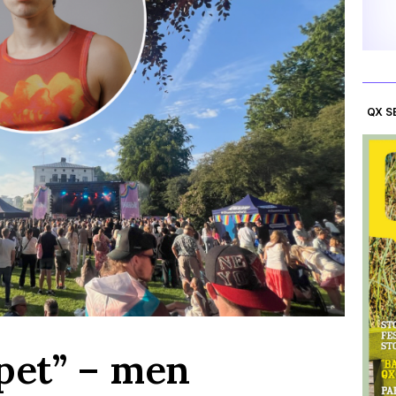
QX S
pet” – men