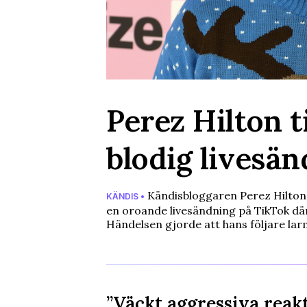
Perez Hilton t
blodig livesä
Kändisbloggaren Perez Hilton fö
KÄNDIS •
en oroande livesändning på TikTok där
Händelsen gjorde att hans följare la
”Väckt aggressiva reak