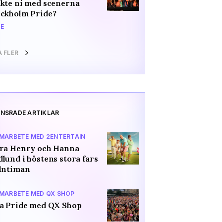
kte ni med scenerna
ockholm Pride?
E
A FLER
NSRADE ARTIKLAR
AMARBETE MED 2ENTERTAIN
ara Henry och Hanna
lund i höstens stora fars
Intiman
AMARBETE MED QX SHOP
a Pride med QX Shop