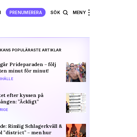
N
PRENUMERERA
SÖK
MENY
KANS POPULÄRASTE ARTIKLAR
går Prideparaden – följ
ten minut för minut!
HÄLLE
et efter kyssen på
sången: ”Äckligt”
RIGE
de: Rimlig Schlagerkväll &
l ”district” – men hur