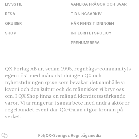
LIVSSTIL
VANLIGA FRÅGOR OCH SVAR
RESA
TIDNINGSARKIV
QRUISER
HÄR FINNS TIDNINGEN
SHOP
INTEGRITETSPOLICY
PRENUMERERA
QX Förlag AB är, sedan 1995, regnbågs-communityts
egen röst med månadstidningen QX och
nyhetstidningen qx.se som bevakar det samhälle vi
lever i och den kultur och de människor vi bryr oss
om. I QX Shop finns en mängd identitetsstärkande
varor. Vi arrangerar i samarbete med andra aktörer
regelbundet event där QX-Galan utgör kronan på
verket.
Följ QX-Sveriges Regnbågsmedia