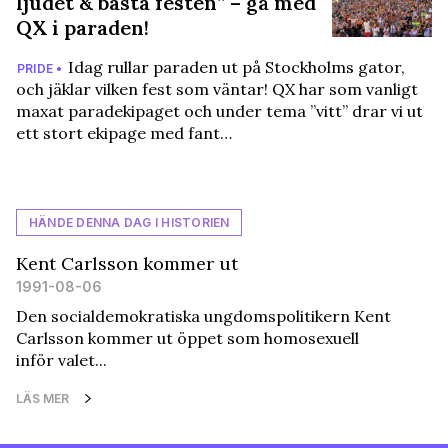
ljudet & bästa festen” – gå med
QX i paraden!
Idag rullar paraden ut på Stockholms gator,
PRIDE •
och jäklar vilken fest som väntar! QX har som vanligt
maxat paradekipaget och under tema ”vitt” drar vi ut
ett stort ekipage med fant…
HÄNDE DENNA DAG I HISTORIEN
Kent Carlsson kommer ut
1991-08-06
Den socialdemokratiska ungdomspolitikern Kent
Carlsson kommer ut öppet som homosexuell
inför valet...
LÄS MER