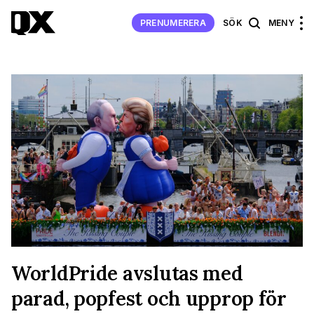
PRENUMERERA
SÖK
MENY
WorldPride avslutas med
parad, popfest och upprop för