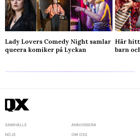
Lady Lovers Comedy Night samlar
Här hitt
queera komiker på Lyckan
barn oc
SAMHÄLLE
ANNONSERA
NÖJE
OM OSS