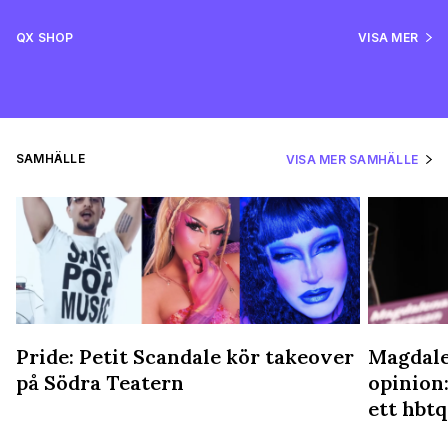
QX SHOP
VISA MER
SAMHÄLLE
VISA MER SAMHÄLLE
Pride: Petit Scandale kör takeover
Magdale
på Södra Teatern
opinion:
ett hbtq